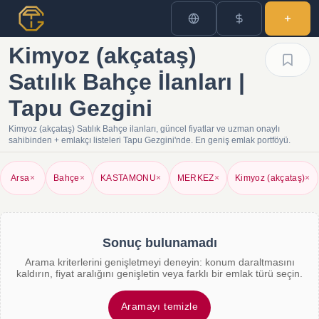
Kimyoz (akçataş)
Satılık Bahçe İlanları |
Tapu Gezgini
Kimyoz (akçataş) Satılık Bahçe ilanları, güncel fiyatlar ve uzman onaylı
sahibinden + emlakçı listeleri Tapu Gezgini'nde. En geniş emlak portföyü.
Arsa
×
Bahçe
×
KASTAMONU
×
MERKEZ
×
Kimyoz (akçataş)
×
Sonuç bulunamadı
Arama kriterlerini genişletmeyi deneyin: konum daraltmasını
kaldırın, fiyat aralığını genişletin veya farklı bir emlak türü seçin.
Aramayı temizle