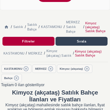
MERKEZ
Kimyoz
Satılık
/
/
/
/
/
(akçataş)
Satılık
KASTAMONU
Satılık
Bahçe
Satılık Bahçe
Bahçe
Filtreler
Sırala
Kimyoz
Kimyoz (akçataş)
/
/
/
KASTAMONU
MERKEZ
Satılık Bahçe
(akçataş) Satılık
KASTAMONU
MERKEZ
Kimyoz (akçataş)
Bahçe
Toplam 0 ilan gösteriliyor
Kimyoz (akçataş) Satılık Bahçe
İlanları ve Fiyatları
Kimyoz (akçataş) mahallesinde satılık bahçe ilanları, fiyat
aralıkları ve bölgenin emlak piyasası hakkında bilmeniz