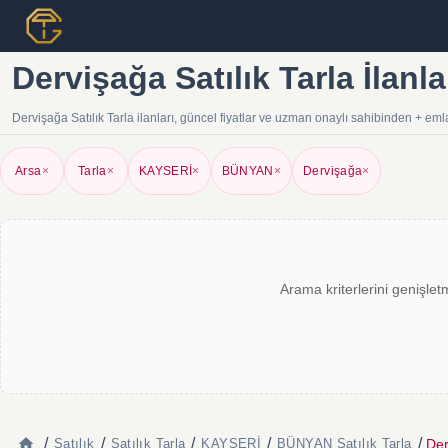
Dervişağa Satılık Tarla İlanl
Dervişağa Satılık Tarla ilanları, güncel fiyatlar ve uzman onaylı sahibinden + eml
Arsa
×
Tarla
×
KAYSERİ
×
BÜNYAN
×
Dervişağa
×
Arama kriterlerini genişlet
/
/
/
/
/
Der
Satılık
Satılık Tarla
KAYSERİ
BÜNYAN Satılık Tarla