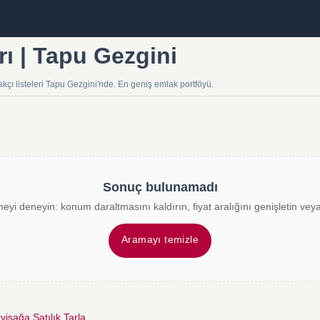
arı | Tapu Gezgini
akçı listeleri Tapu Gezgini'nde. En geniş emlak portföyü.
Sonuç bulunamadı
meyi deneyin: konum daraltmasını kaldırın, fiyat aralığını genişletin veya 
Aramayı temizle
vişağa Satılık Tarla