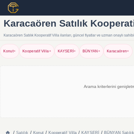
Karacaören Satılık Kooperatif
Karacaören Satılık Kooperatif Villa ilanları, güncel fiyatlar ve uzman onaylı sahi
Konut
×
Kooperatif Villa
×
KAYSERİ
×
BÜNYAN
×
Karacaören
×
Arama kriterlerini genişlet
/
/
/
/
/
Satılık
Konut
Kooperatif Villa
KAYSERİ
BÜNYAN Satılık 