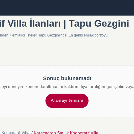
 Villa İlanları | Tapu Gezgini
binden + emlakçı listeleri Tapu Gezgini'nde. En geniş emlak portföyü.
Sonuç bulunamadı
meyi deneyin: konum daraltmasını kaldırın, fiyat aralığını genişletin veya 
Aramayı temizle
/
Karacaören Satılık Kooperatif Villa
Kooperatif Villa