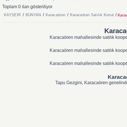
Toplam 0 ilan gösteriliyor
/
/
/
/
Karac
KAYSERİ
BÜNYAN
Karacaören
Karacaören Satılık Konut
Karacaö
Karacaören mahallesinde satılık koopera
Karacaören mahallesinde satılık koopera
Karacaören mahallesinde satılık koopera
Karacaö
Tapu Gezgini, Karacaören genelindeki