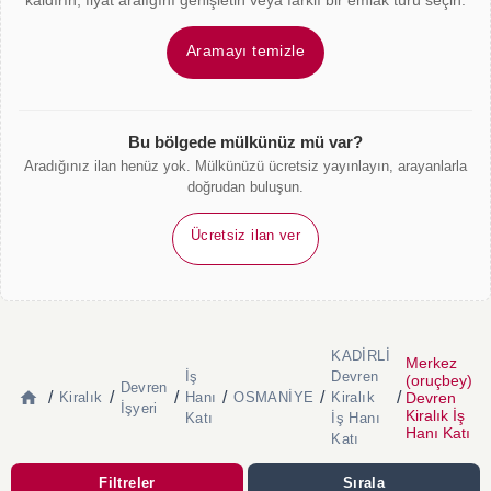
kaldırın, fiyat aralığını genişletin veya farklı bir emlak türü seçin.
Aramayı temizle
Bu bölgede mülkünüz mü var?
Aradığınız ilan henüz yok. Mülkünüzü ücretsiz yayınlayın, arayanlarla
doğrudan buluşun.
Ücretsiz ilan ver
KADİRLİ
Merkez
İş
Devren
(oruçbey)
Devren
/
/
/
/
/
/
Devren
Kiralık
Hanı
OSMANİYE
Kiralık
İşyeri
Kiralık İş
Katı
İş Hanı
Hanı Katı
Katı
Filtreler
Sırala