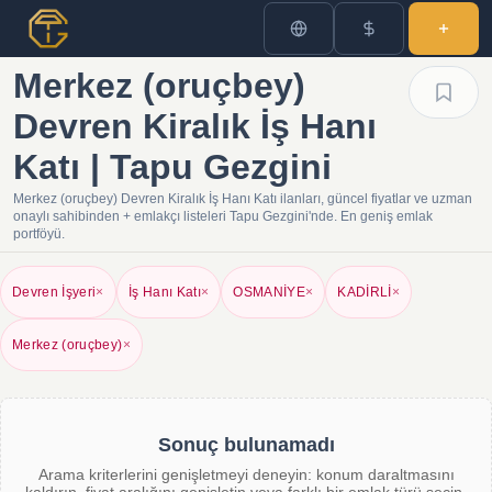
Merkez (oruçbey)
Devren Kiralık İş Hanı
Katı | Tapu Gezgini
Merkez (oruçbey) Devren Kiralık İş Hanı Katı ilanları, güncel fiyatlar ve uzman
onaylı sahibinden + emlakçı listeleri Tapu Gezgini'nde. En geniş emlak
portföyü.
Devren İşyeri
×
İş Hanı Katı
×
OSMANİYE
×
KADİRLİ
×
Merkez (oruçbey)
×
Sonuç bulunamadı
Arama kriterlerini genişletmeyi deneyin: konum daraltmasını