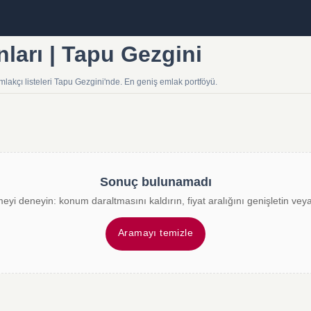
nları | Tapu Gezgini
mlakçı listeleri Tapu Gezgini'nde. En geniş emlak portföyü.
Sonuç bulunamadı
meyi deneyin: konum daraltmasını kaldırın, fiyat aralığını genişletin veya 
Aramayı temizle