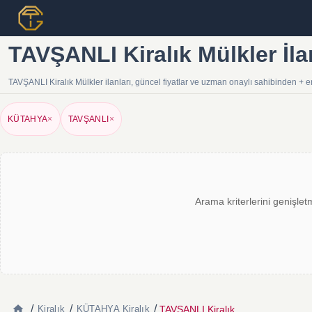
TAVŞANLI Kiralık Mülkler İla
TAVŞANLI Kiralık Mülkler ilanları, güncel fiyatlar ve uzman onaylı sahibinden + e
KÜTAHYA
×
TAVŞANLI
×
Arama kriterlerini genişlet
/
/
/
TAVŞANLI Kiralık
Kiralık
KÜTAHYA Kiralık