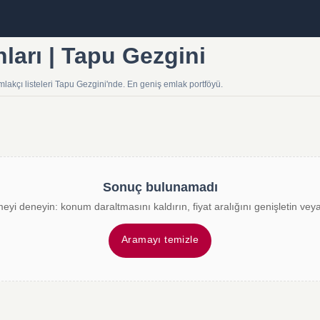
nları | Tapu Gezgini
mlakçı listeleri Tapu Gezgini'nde. En geniş emlak portföyü.
Sonuç bulunamadı
meyi deneyin: konum daraltmasını kaldırın, fiyat aralığını genişletin veya 
Aramayı temizle