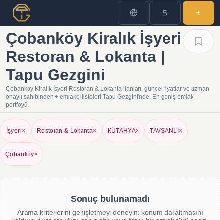
Çobanköy Kiralık İşyeri
Restoran & Lokanta |
Tapu Gezgini
Çobanköy Kiralık İşyeri Restoran & Lokanta ilanları, güncel fiyatlar ve uzman
onaylı sahibinden + emlakçı listeleri Tapu Gezgini'nde. En geniş emlak
portföyü.
İşyeri
×
Restoran & Lokanta
×
KÜTAHYA
×
TAVŞANLI
×
Çobanköy
×
Sonuç bulunamadı
Arama kriterlerini genişletmeyi deneyin: konum daraltmasını