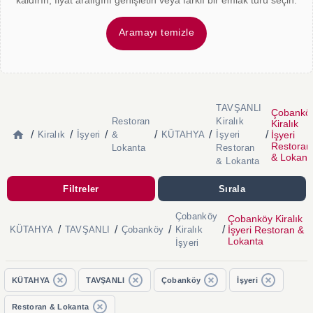
kaldırın, fiyat aralığını genişletin veya farklı bir emlak türü seçin.
Aramayı temizle
TAVŞANLI
Çobankö
Restoran
Kiralık
Kiralık
/
/
/
/
/
/
İşyeri
Kiralık
İşyeri
&
KÜTAHYA
İşyeri
Restoran
Lokanta
Restoran
& Lokant
& Lokanta
Filtreler
Sırala
Çobanköy
Çobanköy Kiralık
/
/
/
/
İşyeri Restoran &
KÜTAHYA
TAVŞANLI
Çobanköy
Kiralık
Lokanta
İşyeri
KÜTAHYA
TAVŞANLI
Çobanköy
İşyeri
Restoran & Lokanta