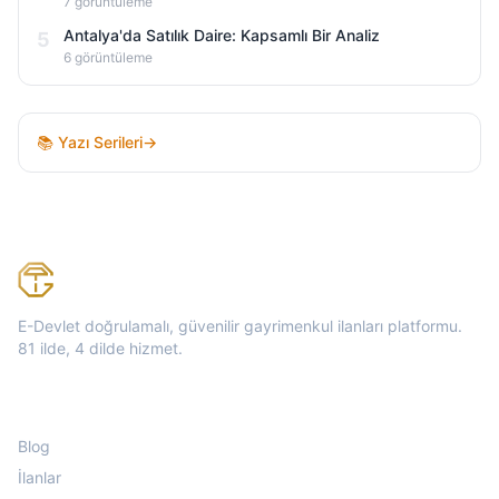
7
görüntüleme
Antalya'da Satılık Daire: Kapsamlı Bir Analiz
5
6
görüntüleme
📚
Yazı Serileri
→
Tapu Gezgini
E-Devlet doğrulamalı, güvenilir gayrimenkul ilanları platformu.
81 ilde, 4 dilde hizmet.
Hızlı Linkler
Blog
İlanlar