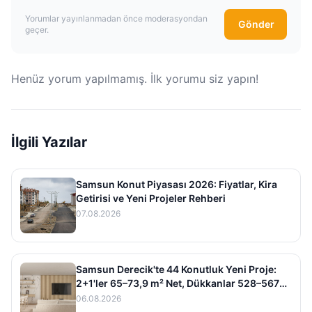
Yorumlar yayınlanmadan önce moderasyondan
Gönder
geçer.
Henüz yorum yapılmamış. İlk yorumu siz yapın!
İlgili Yazılar
Samsun Konut Piyasası 2026: Fiyatlar, Kira
Getirisi ve Yeni Projeler Rehberi
07.08.2026
Samsun Derecik'te 44 Konutluk Yeni Proje:
2+1'ler 65–73,9 m² Net, Dükkanlar 528–567
m²
06.08.2026