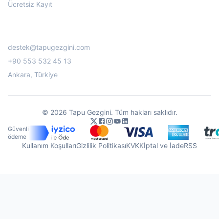
Ücretsiz Kayıt
İletişim
destek@tapugezgini.com
+90 553 532 45 13
Ankara, Türkiye
©
2026
Tapu Gezgini.
Tüm hakları saklıdır.
Güvenli
ödeme
Kullanım Koşulları
Gizlilik Politikası
KVKK
İptal ve İade
RSS