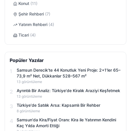
Konut
(
11
)
Şehir Rehberi
(
7
)
Yatırım Rehberi
(
4
)
Ticari
(
4
)
Popüler Yazılar
Samsun Derecik'te 44 Konutluk Yeni Proje: 2+1'ler 65–
1
73,9 m² Net, Dükkanlar 528–567 m²
13
görüntüleme
Ayrıntılı Bir Analiz: Türkiye'de Kiralık Araziyi Keşfetmek
2
13
görüntüleme
Türkiye'de Satılık Arsa: Kapsamlı Bir Rehber
3
8
görüntüleme
Samsun'da Kira/Fiyat Oranı: Kira ile Yatırımın Kendini
4
Kaç Yılda Amorti Ettiği